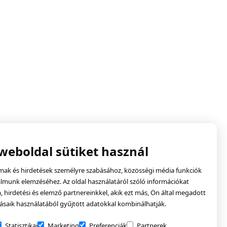
 weboldal sütiket használ
lmak és hirdetések személyre szabásához, közösségi média funkciók
almunk elemzéséhez. Az oldal használatáról szóló információkat
hirdetési és elemző partnereinkkel, akik ezt más, Ön által megadott
ásaik használatából gyűjtött adatokkal kombinálhatják.
Statisztikai
Marketing
Preferenciák
Partnerek